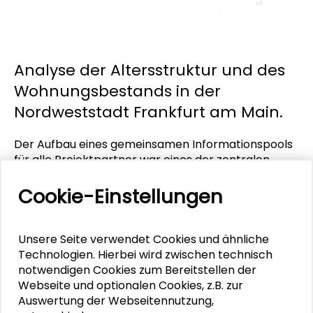
Analyse der Altersstruktur und des
Wohnungsbestands in der
Nordweststadt Frankfurt am Main.
Der Aufbau eines gemeinsamen Informationspools
für alle Projektpartner war eines der zentralen
Elemente des Demonstrativprojekts
Demographischer Wandel. Dazu wurden die von
Cookie-Einstellungen
den Kooperationspartnern bereitgestellten
Daten – amtliche Statistik und Daten der
Wohnungsunternehmen – zusammengefaßt und in
Unsere Seite verwendet Cookies und ähnliche
Form eines Reports redaktionell aufbereitet. Dieser
Technologien. Hierbei wird zwischen technisch
Report enthält Daten zur Einwohnerschaft der
notwendigen Cookies zum Bereitstellen der
Nordweststadt, wie Altersstruktur, Ausländeranteil
Webseite und optionalen Cookies, z.B. zur
und Sozialstruktur, Daten zum Wohnungsbestand in
Auswertung der Webseitennutzung,