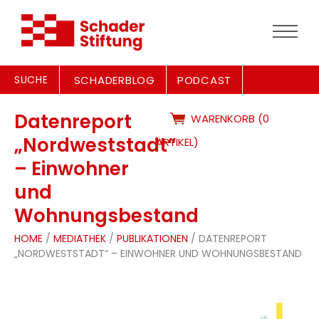
SUCHE
SCHADERBLOG
PODCAST
Datenreport
WARENKORB (0
„Nordweststadt“
ARTIKEL)
– Einwohner
und
Wohnungsbestand
HOME
/
MEDIATHEK
/
PUBLIKATIONEN
/ DATENREPORT
„NORDWESTSTADT“ – EINWOHNER UND WOHNUNGSBESTAND