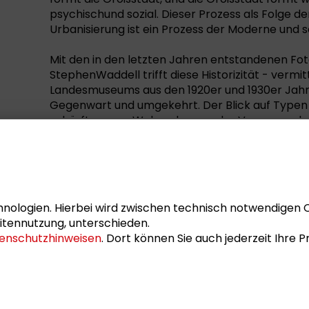
psychischund sozial. Dieser Prozess als Folge d
Urbanisierung ist ein Prozess der Moderne und so
Mit den in den letzten Jahren entstandenen Fot
StephenWaddell trifft diese Historizität - verm
Landesmuseums aus den 1920er und 1930er Jahre
Gegenwart und umgekehrt. Der Blick auf Type
schärft unsere Wahrnehmung der Vergangenhei
Unterschiede zu heute deutlich werden. Diesen W
zu entdecken.
Schader-Stiftung und Hessisches Landesmuseu
nologien. Hierbei wird zwischen technisch notwendigen 
itennutzung, unterschieden.
Schader-Stiftung und Hessisches Landesmuseum, 
enschutzhinweisen
. Dort können Sie auch jederzeit Ihre
Schutzgebühr: kostenfrei
ISBN: 978-3-932736-24