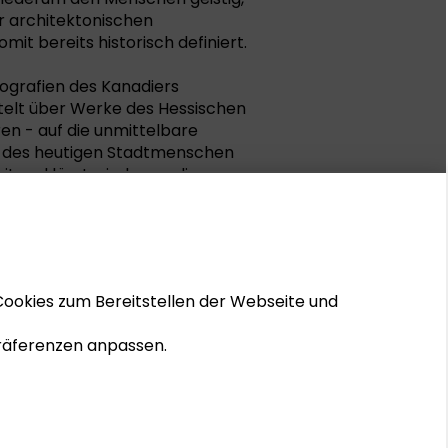
er architektonischen
mit bereits historisch definiert.
ografien des Kanadiers
ittelt über Werke des Hessischen
n - auf die unmittelbare
n des heutigen Stadtmenschen
t und lässt wiederum die
andel gilt es in der Ausstellung
m Darmstadt (Hrsg.)
Cookies zum Bereitstellen der Webseite und
Darmstadt 2008, 39 Seiten
 Präferenzen anpassen.
-7
DOWNLOAD PUBLIKATION