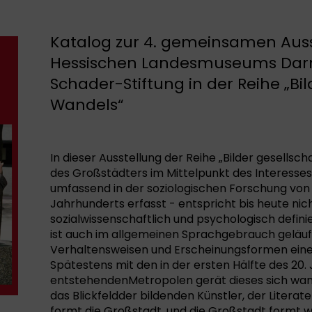
Katalog zur 4. gemeinsamen Auss
Hessischen Landesmuseums Dar
Schader-Stiftung in der Reihe „Bil
Wandels“
In dieser Ausstellung der Reihe „Bilder gesellsch
des Großstädters im Mittelpunkt des Interesses
umfassend in der soziologischen Forschung von
Jahrhunderts erfasst - entspricht bis heute ni
sozialwissenschaftlich und psychologisch defin
ist auch im allgemeinen Sprachgebrauch geläuf
Verhaltensweisen und Erscheinungsformen eine
Spätestens mit den in der ersten Hälfte des 20.
entstehendenMetropolen gerät dieses sich wan
das Blickfeldder bildenden Künstler, der Litera
formt die Großstadt, und die Großstadt formt 