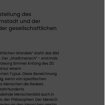
tellung des
mstadt und der
der gesellschaftlichen
aftlichen Wandels“ steht das Bild
. Der „Stadtmensch“ - erstmals
 Georg Simmel Anfang des 20.
chtnur einem
ierten Typus. Diese Bezeichnung
ig, wenn von spezifischen
s Menschen die Redeist.
 Jahrhunderts
delnde Menschenbild auch in
ten, der Philosophen. Der Mensch
wiederum den Menschen geistig,