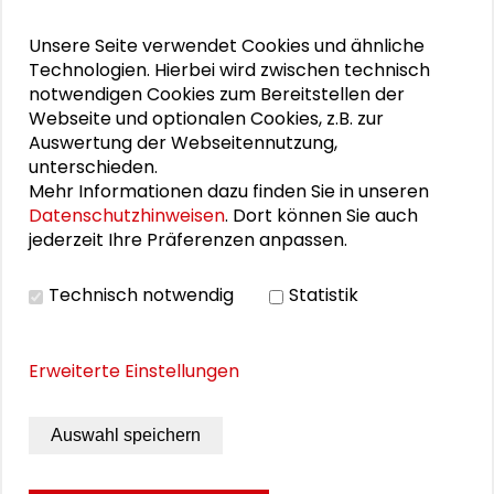
Leander Eisenmann und Simone Ackermann, beide
Zürich. Die Stiftung Buchkunst zeichnete „In diesem
Unsere Seite verwendet Cookies und ähnliche
Geschäft gibt es keine Mathematik“ als eines der
Technologien. Hierbei wird zwischen technisch
schönsten deutschen Bücher 2010 aus.
notwendigen Cookies zum Bereitstellen der
Webseite und optionalen Cookies, z.B. zur
Auswertung der Webseitennutzung,
Schader-Stiftung (Hrsg.)
unterschieden.
Mehr Informationen dazu finden Sie in unseren
Datenschutzhinweisen
. Dort können Sie auch
Schader-Stiftung, Darmstadt 2010, 461 Seiten
jederzeit Ihre Präferenzen anpassen.
Schutzgebühr: kostenfrei
Bestell-Nr: 0045
ISBN:
978-3-932736-30-8
Technisch notwendig
Statistik
MENGE:
PREIS: 0,00 EUR*
Erweiterte Einstellungen
*Schutzgebühr, zzgl. 3,00 EUR Versand- und
Auswahl speichern
Verpackungskosten. Versandfertig in 3 - 5 Werktagen