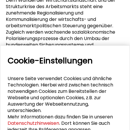
Dem Wandel der Wirtschaftslandschaft und der
Strukturkrise des Arbeitsmarkts steht eine
zunehmende Regionalisierung und
Kommunalisierung der wirtschafts- und
arbeitsmarktpolitischen Steuerung gegenüber.
Zugleich werden wachsende sozialökonomische
Polarisierungsprozesse durch den Umbau der
bundesweiten Sicherungssysteme und
Integrationsprogramme immer weniger
kompensiert. Daher stellt sich die Frage, welche
Cookie-Einstellungen
Rolle und Aufgabe die Kommunen künftig im
Kontext des „aktivierenden“ Sozialstaats
übernehmen können. Der Band unternimmt den
Unsere Seite verwendet Cookies und ähnliche
Versuch, die Problem- und Handlungsdimensionen
Technologien. Hierbei wird zwischen technisch
der „Lokalen Beschäftigung und Ökonomie“ im
notwendigen Cookies zum Bereitstellen der
Kontext der „Sozialen Stadt“ auszuloten und die
Webseite und optionalen Cookies, z.B. zur
Thematik aus dem Kontext der verschiedenen
Auswertung der Webseitennutzung,
fachwissenschaftlichen Diskurse
unterschieden.
zusammenzuführen.
Mehr Informationen dazu finden Sie in unseren
Datenschutzhinweisen
. Dort können Sie auch
Walter Hanesch und Kirsten Krüger-Conrad (Hrsg.)
jederzeit Ihre Präferenzen anpassen.