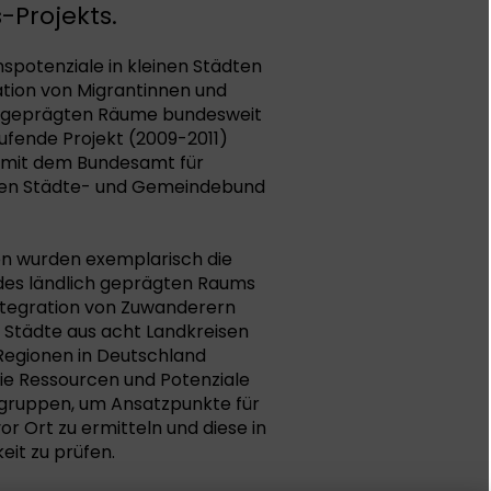
-Projekts.
spotenziale in kleinen Städten
ation von Migrantinnen und
ch geprägten Räume bundesweit
ufende Projekt (2009-2011)
n mit dem Bundesamt für
chen Städte- und Gemeindebund
en wurden exemplarisch die
des ländlich geprägten Raums
 Integration von Zuwanderern
 Städte aus acht Landkreisen
e Regionen in Deutschland
die Ressourcen und Potenziale
gruppen, um Ansatzpunkte für
r Ort zu ermitteln und diese in
eit zu prüfen.