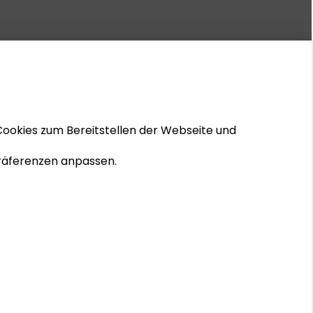
isse der Fachvorträge und
ssion mit dem Publikum
Cookies zum Bereitstellen der Webseite und
3 Seiten
Schutzgebühr:
 Präferenzen anpassen.
DOWNLOAD PUBLIKATION
© 2026 Schader-Stiftung