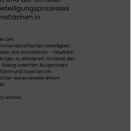
beteiligungsprozesses
onsflächen in
der am
Konversionsflächen beteiligten
ner und Architekten - inhaltlich
Bürger zu aktivieren. Im Sinne des
r Dialog zwischen Bürgerinnen
ftlern und Experten im
artier waren jeweils einem
et:
en) wächst