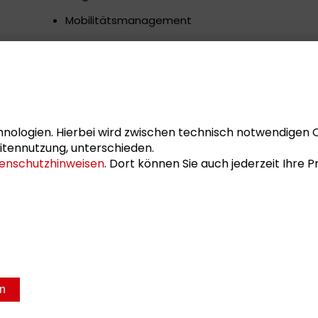
Mobilitätsmanagement
Die Dokumentation fasst die Inhalte und Ergebn
Erfahrungsberichte sowie die moderierte Disku
zusammen.
Wissenschaftsstadt Darmstadt (Hrsg.)
nologien. Hierbei wird zwischen technisch notwendigen 
itennutzung, unterschieden.
Wissenschaftsstadt Darmstadt, Darmstadt 2012, 5
enschutzhinweisen
. Dort können Sie auch jederzeit Ihre
kostenfrei
en
sum
Datenschutz