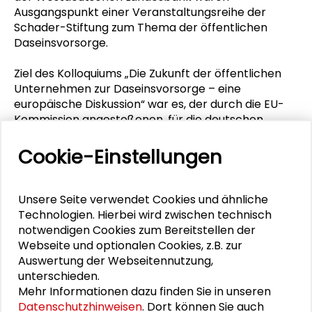
Ausgangspunkt einer Veranstaltungsreihe der
Schader-Stiftung zum Thema der öffentlichen
Daseinsvorsorge.
Ziel des Kolloquiums „Die Zukunft der öffentlichen
Unternehmen zur Daseinsvorsorge – eine
europäische Diskussion“ war es, der durch die EU-
Kommission angestoßenen, für die deutschen
Verhältnisse äußerst bedeutsamen Diskussion über
Strukturen der öffentlichen Daseinsvorsorge in
Cookie-Einstellungen
Deutschland, die bis dahin nur auf der politischen
Ebenen proklamatisch geführt wurde, eine
fundierte Grundlage zu geben und auf dieser eine
Unsere Seite verwendet Cookies und ähnliche
öffentliche Auseinandersetzung höherer Qualität zu
Technologien. Hierbei wird zwischen technisch
erreichen.
notwendigen Cookies zum Bereitstellen der
Webseite und optionalen Cookies, z.B. zur
Die Dokumentation enthält vorbereitende Papiere,
Auswertung der Webseitennutzung,
die Vorträge und Diskussionsergebnisse des
unterschieden.
Kolloquiums sowie die Expertise „Daseinsvorsorge
Mehr Informationen dazu finden Sie in unseren
im europäischen Vergleich“.
Datenschutzhinweisen
. Dort können Sie auch