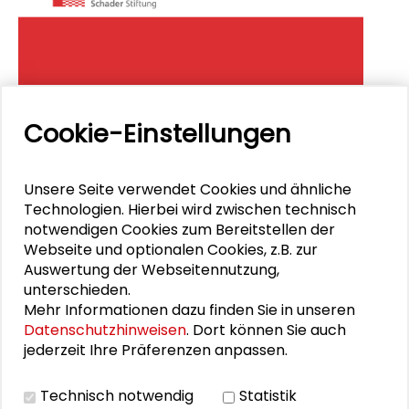
Dokumentation. Zum Thema
Cookie-Einstellungen
„Balancen“ fand am 4. November
2022 die zehnte Jahrestagung des
Unsere Seite verwendet Cookies und ähnliche
Großen Konvents der Schader-
Technologien. Hierbei wird zwischen technisch
Stiftung in Darmstadt statt.
notwendigen Cookies zum Bereitstellen der
Webseite und optionalen Cookies, z.B. zur
Mit dem Großen Konvent möchte die Schader-
Auswertung der Webseitennutzung,
Stiftung den Dialog zwischen
unterschieden.
Gesellschaftswissenschaften und Praxis weiter
Mehr Informationen dazu finden Sie in unseren
fortschreiben und in dieser Weise unmittelbar die
Datenschutzhinweisen
. Dort können Sie auch
Gesellschaftswissenschaften in ihrer Praxis-
jederzeit Ihre Präferenzen anpassen.
Orientierung fördern und stärken.
Technisch notwendig
Statistik