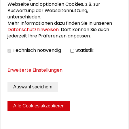
Webseite und optionalen Cookies, z.B. zur
der Schader-Stiftung zum Dialog
Auswertung der Webseitennutzung,
zwischen
unterschieden.
Mehr Informationen dazu finden Sie in unseren
Gesellschaftswissenschaften und
Datenschutzhinweisen
. Dort können Sie auch
Praxis erscheint zweimal jährlich.
jederzeit Ihre Präferenzen anpassen.
Technisch notwendig
Statistik
Schader-Stiftung, Darmstadt 2021, 26 Seiten
Erweiterte Einstellungen
Schutzgebühr: kostenfrei
Bestell-Nr: ISSN 2199-5044
Auswahl speichern
DOWNLOAD PUBLIKATION
Alle Cookies akzeptieren
Seite drucken
Sitemap
Impressum
Datenschutz
© 2026 Schader-Stiftung