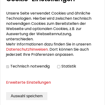
am 21. September 2020 im Schader-
Forum.
Unsere Seite verwendet Cookies und ähnliche
Technologien. Hierbei wird zwischen technisch
Das Dialogforum sollte einen Raum schaffen, um die
notwendigen Cookies zum Bereitstellen der
Diskrepanz zwischen Wunsch und Wirklichkeit der
Webseite und optionalen Cookies, z.B. zur
Beteiligung von Kindern und Eltern in Kitas zu
Auswertung der Webseitennutzung,
diskutieren und den Teilnehmer*innen den
unterschieden.
Austausch, auch über die Grenzen ihrer
Mehr Informationen dazu finden Sie in unseren
Fachdisziplinen hinweg, zu ermöglichen.
Datenschutzhinweisen
. Dort können Sie auch
jederzeit Ihre Präferenzen anpassen.
Rother, Pia / Betz, Tanja / Flegler, Saskia /
Gemeinhardt, Alexander (Hrsg.)
Technisch notwendig
Statistik
Darmstadt 2021, 106 Seiten, zahlr. Abb.
Schutzgebühr:
Erweiterte Einstellungen
kostenfrei
ISBN: 978-3-932736-53-7
Auswahl speichern
DOWNLOAD PUBLIKATION