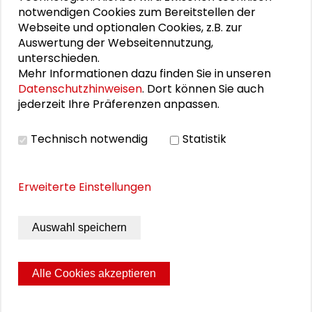
notwendigen Cookies zum Bereitstellen der
Schader-Dialog 1/20. Das Magazin
Webseite und optionalen Cookies, z.B. zur
der Schader-Stiftung zum Dialog
Auswertung der Webseitennutzung,
zwischen
unterschieden.
Mehr Informationen dazu finden Sie in unseren
Gesellschaftswissenschaften und
Datenschutzhinweisen
. Dort können Sie auch
Praxis erscheint zweimal jährlich.
jederzeit Ihre Präferenzen anpassen.
Technisch notwendig
Statistik
Schader-Stiftung, Darmstadt 2019, 26 Seiten
Erweiterte Einstellungen
Schutzgebühr: kostenfrei
Bestell-Nr: ISSN 2199-5044
Auswahl speichern
DOWNLOAD PUBLIKATION
Alle Cookies akzeptieren
Seite drucken
Sitemap
Impressum
Datenschutz