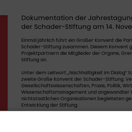
Dokumentation der Jahrestagun
der Schader-Stiftung am 14. Nov
Einmal jährlich führt ein Großer Konvent die Pa
Schader-Stiftung zusammen. Diesem Konvent g
Projektpartnern die Mitglieder der Organe, Gre
Stiftung an.
Unter dem Leitwort „Nachhaltigkeit im Dialog“ 
zweite Große Konvent der Schader-Stiftung. Ve
Gesellschaftswissenschaften, Praxis, Politik, Wir
Wissenschaftsmanagement und angewandter W
nichtstaatlichen Organisationen begleiteten ge
Entwicklung der Stiftung.
Die vorliegende Dokumentation informiert über
Teilnehmenden und die Wahl zum Kleinen Konve