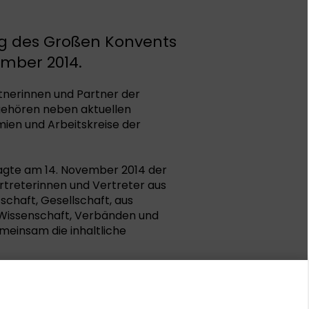
g des Großen Konvents
ember 2014.
rtnerinnen und Partner der
ehören neben aktuellen
mien und Arbeitskreise der
tagte am 14. November 2014 der
rtreterinnen und Vertreter aus
tschaft, Gesellschaft, aus
issenschaft, Verbänden und
meinsam die inhaltliche
 den Großen Konvent 2014, die
nt.