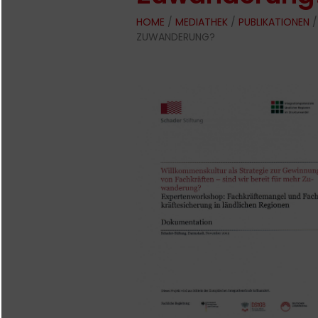
HOME
/
MEDIATHEK
/
PUBLIKATIONEN
/
ZUWANDERUNG?