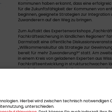
Kommunen haben erkannt, dass eine erfolgreic
für die Zukunftsfähigkeit der Kommunen von ent
beginnen, geeignete Strategien zur Integratio
Zuwanderern auf den Weg zu bringen.
Zum Auftakt des Expertenworkshops „Fachkrä
Fachkräftesicherung in ländlichen Regionen“ f
Darmstadt eine öffentliche Diskussionsverans
„Willkommenskultur als Strategie zur Gewinnung
bereit für mehr Zuwanderung?“ statt. Am zweit
in einem Kreis von geladenen Experten aus Wissen
Fachkräfteentwicklung in strukturschwachen l
und die Frage erörtert, ob die Kommunen in die
gesteuerten Zuwanderung profitieren können 
Entwicklungschancen sich durch eine verbessert
Etablierung einer Anerkennungs- und Willkomme
Schader-Stiftung (Hrsg.)
nologien. Hierbei wird zwischen technisch notwendigen 
itennutzung, unterschieden.
enschutzhinweisen
. Dort können Sie auch jederzeit Ihre