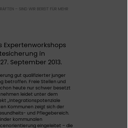
FTEN – SIND WIR BEREIT FÜR MEHR
s Expertenworkshops
esicherung in
27. September 2013.
ung gut qualifizierter junger
 betroffen. Freie Stellen und
schon heute nur schwer besetzt
ernehmen leidet unter dem
kt „Integrationspotenziale
gten Kommunen zeigt sich der
sundheits- und Pflegebereich.
l inder kommunalen
rcenorientierung eingeleitet – die