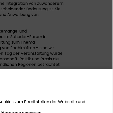
he Integration von Zuwanderern
scheidender Bedeutung ist. Sie
n und Anwerbung von
ftemangel und
and im Schader-Forum in
taltung zum Thema
 von Fachkräften – sind wir
en Tag der Veranstaltung wurde
schaft, Politik und Praxis die
ändlichen Regionen betrachtet
sen Regionen von einer
und welche neuen
e Integrationspolitik und die
nskultur eröffnen.
Cookies zum Bereitstellen der Webseite und
 Präferenzen anpassen.