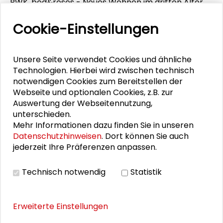
BWK, bed&roses - Neues Wohnen im dritten Alter
und der Stadt Karlsruhe durchgeführt.
Cookie-Einstellungen
Referenten waren Wissenschaftler, Initiativgruppen
und innovative Träger von neuen Wohnprojekten.
Besonderes Augenmerk galt dabei „jungen“
Unsere Seite verwendet Cookies und ähnliche
Projekten, in denen Menschen schon ab der
Technologien. Hierbei wird zwischen technisch
Lebensmitte nach Alternativen jenseits von
notwendigen Cookies zum Bereitstellen der
staatlicher Vorsorge, Seniorenresidenz und
Webseite und optionalen Cookies, z.B. zur
Altenheim oder mobiler Pflegedienste suchen.
Auswertung der Webseitennutzung,
unterschieden.
Mehr Informationen dazu finden Sie in unseren
Datenschutzhinweisen
. Dort können Sie auch
BauWohnberatung Karlsruhe und Schader-Stiftung
jederzeit Ihre Präferenzen anpassen.
(Hrsg.)
Technisch notwendig
Statistik
Anabas-Verlag, Frankfurt am Main 2004, 216 Seiten
(vergriffen)
Schutzgebühr: kostenfrei
ISBN: 3-
Erweiterte Einstellungen
87038-963-1