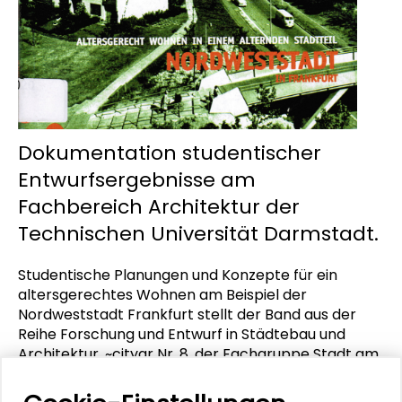
Dokumentation studentischer
Entwurfsergebnisse am
Fachbereich Architektur der
Technischen Universität Darmstadt.
Studentische Planungen und Konzepte für ein
altersgerechtes Wohnen am Beispiel der
Nordweststadt Frankfurt stellt der Band aus der
Reihe Forschung und Entwurf in Städtebau und
Architektur, ~citygr Nr. 8, der Fachgruppe Stadt am
Fachbereich Architektur der Technischen
Universität Darmstadt vor. Die Entwürfe zeigen