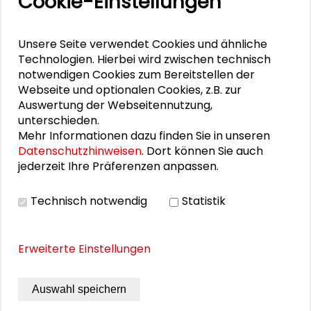
Cookie-Einstellungen
Umbau und Anbau im Bestand, die Ergänzung
kleiner Wohnanlagen und die Gestaltung
altersgerechter Freiräume. Zusätzlich informiert ein
Unsere Seite verwendet Cookies und ähnliche
Beitrag über Intention und Ergebnisse des
Technologien. Hierbei wird zwischen technisch
Demonstrativprojekts Demographischer Wandel
notwendigen Cookies zum Bereitstellen der
Nordweststadt Frankfurt am Main. Die Drucklegung
Webseite und optionalen Cookies, z.B. zur
erfolgte mit Fördermitteln der Schader-Stiftung.
Auswertung der Webseitennutzung,
unterschieden.
Joachim Schöffel, Fachgruppe Stadt der
Mehr Informationen dazu finden Sie in unseren
Technischen Universität Darmstadt (Hrsg.)
Datenschutzhinweisen
. Dort können Sie auch
jederzeit Ihre Präferenzen anpassen.
Fachbereich Architektur der Technischen Universität
Technisch notwendig
Statistik
Darmstadt, Darmstadt 1999, 47 Seiten (leider
vergriffen)
Schutzgebühr: kostenfrei
ISBN: 3-885-
36-074-6
Erweiterte Einstellungen
*Schutzgebühr, zzgl. 3,00 EUR Versand- und
Auswahl speichern
Verpackungskosten. Versandfertig in 3 - 5 Werktagen