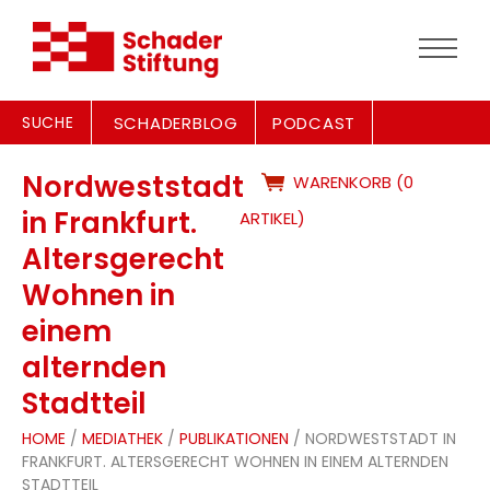
SUCHE
SCHADERBLOG
PODCAST
Nordweststadt
WARENKORB (0
in Frankfurt.
ARTIKEL)
Altersgerecht
Wohnen in
einem
alternden
Stadtteil
HOME
/
MEDIATHEK
/
PUBLIKATIONEN
/ NORDWESTSTADT IN
FRANKFURT. ALTERSGERECHT WOHNEN IN EINEM ALTERNDEN
STADTTEIL