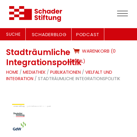
SUCHE
SCHADERBLOG
PODCAST
Stadträumliche
WARENKORB (0
Integrationspolitik
ARTIKEL)
HOME
/
MEDIATHEK
/
PUBLIKATIONEN
/
VIELFALT UND
INTEGRATION
/ STADTRÄUMLICHE INTEGRATIONSPOLITIK