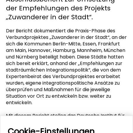
der Empfehlungen des Projekts
„Zuwanderer in der Stadt“.
Der Bericht dokumentiert die Praxis-Phase des
Verbundprojektes „Zuwanderer in der Stadt“, an der
sich die Kommunen Berlin-Mitte, Essen, Frankfurt
am Main, Hannover, Hamburg, Mannheim, München
und Nürnberg beteiligt haben. Diese Städte hatten
sich bereit erklärt, anhand der „Empfehlungen zur
stadträumlichen Integrationspolitik“, die von dem
Expertenbeirat des Verbundprojektes erarbeitet
wurden, eigene integrationspolitische Ansätze zu
überprüfen und Maßnahmen für die jeweilige
Situation vor Ort zu entwickeln bzw. weiter zu
entwickeln.
Mit diesem Bericht stellen das Deutsche Institut für
Urbanistik (Difu) und das Institut für
Wohnungswesen, Immobilienwirtschaft, Stadt- und
Cookie-Einstellungen