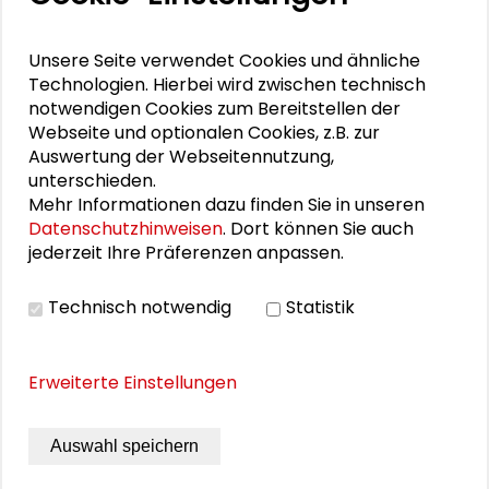
Regionalentwicklung (InWIS) - in ihrer Funktion der
Begleitforschung - den Transfer des
Verbundprojektes und der Empfehlungen in die
Unsere Seite verwendet Cookies und ähnliche
Kommunen vor. Sie untersuchen, wie die
Technologien. Hierbei wird zwischen technisch
Empfehlungen in den Städten von den Akteuren aus
notwendigen Cookies zum Bereitstellen der
Politik, Verwaltung, Wohnungsunternehmen und
Webseite und optionalen Cookies, z.B. zur
Stadtteile aufgegriffen, welche Handlungsfelder als
Auswertung der Webseitennutzung,
besonders relevant erachtet und welche
unterschieden.
Maßnahmen schließlich angestoßen werden.
Mehr Informationen dazu finden Sie in unseren
Datenschutzhinweisen
. Dort können Sie auch
jederzeit Ihre Präferenzen anpassen.
Von Regina Höbel, Melanie Kloth, Bettina Reimann,
Ulla-Kristina Schuleri-Hartje
Technisch notwendig
Statistik
Schader-Stiftung, Darmstadt 2006, 97 Seiten
Erweiterte Einstellungen
Schutzgebühr: kostenfrei
Auswahl speichern
DOWNLOAD PUBLIKATION