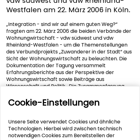
vdw südwest und vdw Rheinland-
Westfalen am 22. März 2006 in Köln.
„Integration - sind wir auf einem guten Weg?“
fragten am 22. März 2006 die beiden Verbände der
Wohnungwirtschaft - vdw südwest und vdw
Rheinland-Westfalen - um die Themenstellungen
des Verbundprojekts „Zuwanderer in der Stadt“ aus
Sicht der Wohnungswirtschaft zu beleuchten. Die
Dokumentation der Tagung versammelt
Erfahrungsberichte aus der Perspektive der
Wohnungswirtschaft sowie Beiträge aus
Wissenschaft und Politik. Die Zusammenfassung
einer abschließenden Podiumsdiskussion mit
Teilnehmern aus Politik, Kommunalverwaltung und
Cookie-Einstellungen
Wohnungswirtschaft sowie Vertretern von
Migrantenorganisationen gibt Einblick in deren
Arbeitsalltag - mit sehr unterschiedlichen
Unsere Seite verwendet Cookies und ähnliche
Ansätzen, mögliche Wege zur Integration
Technologien. Hierbei wird zwischen technisch
ausländischer Mitbürger zu beschreiten.
notwendigen Cookies zum Bereitstellen der