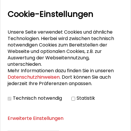
Auslober des Preis Soziale 2004 waren:
AWO Bundesverband e.V.
Cookie-Einstellungen
Deutscher Städtetag
GdW Bundesverband deutscher Wohnungs- und
Immobilienunternehmen e.V.
Unsere Seite verwendet Cookies und ähnliche
SAGA Siedlungs-Aktiengesellschaft Hamburg
Technologien. Hierbei wird zwischen technisch
Schader-Stiftung
notwendigen Cookies zum Bereitstellen der
vhw – Bundesverband für Wohneigentum und
Webseite und optionalen Cookies, z.B. zur
Stadtentwicklung e.V.
Auswertung der Webseitennutzung,
Die Aktion Mensch und das Bundesministerium für
unterschieden.
Verkehr, Bau- und Wohnungswesen unterstützten
Mehr Informationen dazu finden Sie in unseren
den Wettbewerb finanziell.
Datenschutzhinweisen
. Dort können Sie auch
jederzeit Ihre Präferenzen anpassen.
GdW Bundesverband deutscher Wohnungs- und
Immobilienunternehmen e.V. et al. (Hrsg.)
Technisch notwendig
Statistik
GdW, Berlin 2004, 64 Seiten
Schutzgebühr:
Erweiterte Einstellungen
kostenfrei