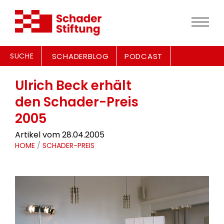
SUCHE
SCHADERBLOG
PODCAST
Ulrich Beck erhält
den Schader-Preis
2005
Artikel vom 28.04.2005
HOME
/
SCHADER-PREIS