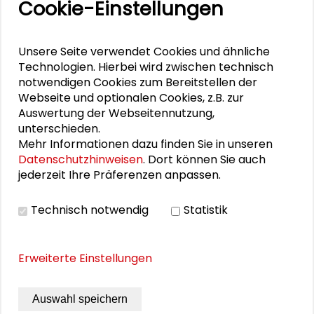
Cookie-Einstellungen
Schader-Preis 2025 für Martina Löw
Unsere Seite verwendet Cookies und ähnliche
Der Schader-Preis
Technologien. Hierbei wird zwischen technisch
notwendigen Cookies zum Bereitstellen der
Schader-Preis 2024 für Silja Häusermann
Webseite und optionalen Cookies, z.B. zur
Auswertung der Webseitennutzung,
unterschieden.
PERSONEN IM KONTEXT
Mehr Informationen dazu finden Sie in unseren
Datenschutzhinweisen
. Dort können Sie auch
jederzeit Ihre Präferenzen anpassen.
Ulrich Beck
Technisch notwendig
Statistik
DOWNLOADS
Erweiterte Einstellungen
Preisrede von Prof. Dr. Ulrich Beck
Auswahl speichern
Laudatio von Prof. Dr. Manfred G. Schmidt