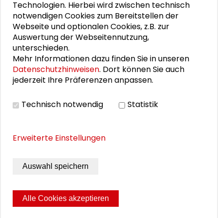
Technologien. Hierbei wird zwischen technisch
notwendigen Cookies zum Bereitstellen der
Schader-Preis 2024 für Silja Häusermann
Webseite und optionalen Cookies, z.B. zur
Auswertung der Webseitennutzung,
unterschieden.
PERSONEN IM KONTEXT
Mehr Informationen dazu finden Sie in unseren
Datenschutzhinweisen
. Dort können Sie auch
jederzeit Ihre Präferenzen anpassen.
Fritz W. Scharpf
Technisch notwendig
Statistik
DOWNLOADS
Erweiterte Einstellungen
Preisrede von Prof. Dr. Fritz W. Scharpf
Auswahl speichern
Laudatio von Dr. Heik Afheldt
Alle Cookies akzeptieren
Seite drucken
Sitemap
Impressum
Datenschutz