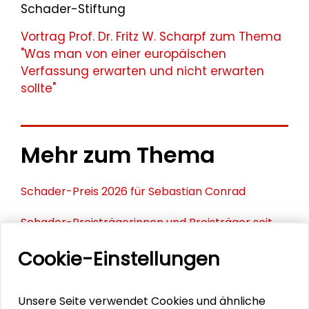
Schader-Stiftung
Vortrag Prof. Dr. Fritz W. Scharpf zum Thema
"Was man von einer europäischen
Verfassung erwarten und nicht erwarten
sollte"
Mehr zum Thema
Schader-Preis 2026 für Sebastian Conrad
Schader-Preisträgerinnen und Preisträger seit
1993
Cookie-Einstellungen
Schader-Preis 2025 für Martina Löw
Unsere Seite verwendet Cookies und ähnliche
Der Schader-Preis