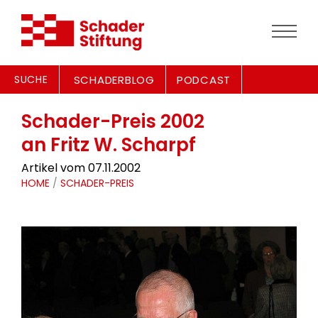
SUCHE
SCHADERBLOG
PODCAST
Schader-Preis 2002
an Fritz W. Scharpf
Artikel vom 07.11.2002
HOME
/
SCHADER-PREIS