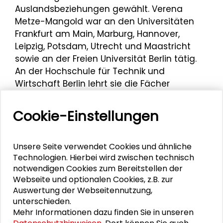
Auslandsbeziehungen gewählt. Verena
Metze-Mangold war an den Universitäten
Frankfurt am Main, Marburg, Hannover,
Leipzig, Potsdam, Utrecht und Maastricht
sowie an der Freien Universität Berlin tätig.
An der Hochschule für Technik und
Wirtschaft Berlin lehrt sie die Fächer
Politische Kommunikation und
Internationales Recht.
Cookie-Einstellungen
Verena Metze-Mangold nahm an der
Jahrestagung des Großen Konvents 2016
Unsere Seite verwendet Cookies und ähnliche
sowie an der
Jahrestagung des Großen
Technologien. Hierbei wird zwischen technisch
Konvents 2019
zum Thema „DU BIST NICHT
notwendigen Cookies zum Bereitstellen der
ALLEIN. Öffentlicher Raum im Dialog“ teil.
Webseite und optionalen Cookies, z.B. zur
Auswertung der Webseitennutzung,
unterschieden.
Mehr Informationen dazu finden Sie in unseren