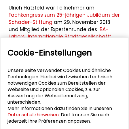
Ulrich Hatzfeld war Teilnehmer am
Fachkongress zum 25-jährigen Jubiläum der
Schader-Stiftung
am 29. November 2013
und Mitglied der Expertenrunde des
IBA-
Labors „Internationale Stadtgesellschaft“
,
das von der IBA-Hamburg GmbH zusammen
Cookie-Einstellungen
mit der Schader-Stiftung am 24. und 25.
Oktober 2007 in Hamburg durchgeführt
wurde.
Unsere Seite verwendet Cookies und ähnliche
Technologien. Hierbei wird zwischen technisch
Er nahm an den Jahrestagungen des
notwendigen Cookies zum Bereitstellen der
Großen Konvents
2016 und des
Großen
Webseite und optionalen Cookies, z.B. zur
Konvents 2017
teil.
Auswertung der Webseitennutzung,
unterschieden.
Mehr Informationen dazu finden Sie in unseren
Datenschutzhinweisen
. Dort können Sie auch
Personen im Kontext
jederzeit Ihre Präferenzen anpassen.