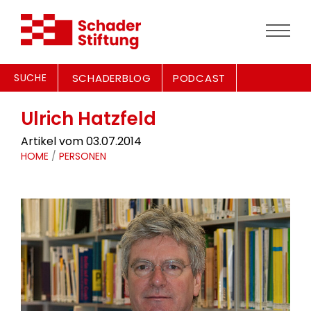
SUCHE
SCHADERBLOG
PODCAST
Ulrich Hatzfeld
Artikel vom 03.07.2014
HOME
/
PERSONEN