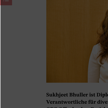
Sukhjeet Bhuller
ist
Dipl
Verantwortliche für dive