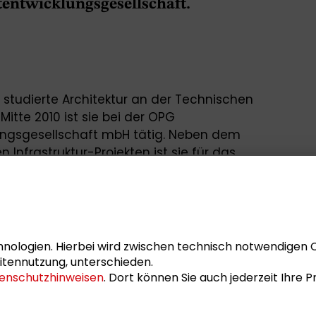
entwicklungsgesellschaft.
1, studierte Architektur an der Technischen
 Mitte 2010 ist sie bei der OPG
ungsgesellschaft mbH tätig. Neben dem
Infrastruktur-Projekten ist sie für das
twortlich, das durch Ausbau von
er Fahrradkultur die Sicherheit und Freude
nologien. Hierbei wird zwischen technisch notwendigen 
sprächs
Interkommunale
itennutzung, unterschieden.
enschutzhinweisen
. Dort können Sie auch jederzeit Ihre
radfreundliche Infrastruktur
im Schader
e sie gemeinsam mit Ulrich Lemke das