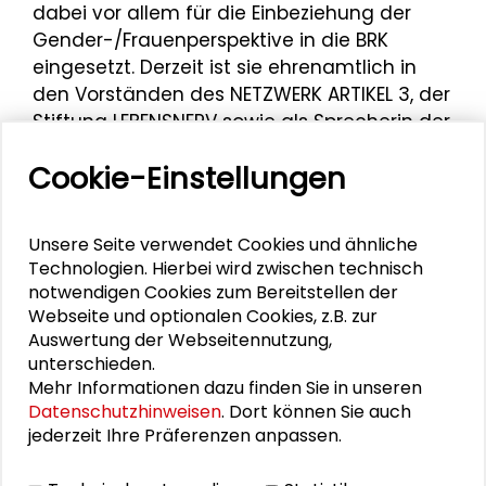
dabei vor allem für die Einbeziehung der
Gender-/Frauenperspektive in die BRK
eingesetzt. Derzeit ist sie ehrenamtlich in
den Vorständen des NETZWERK ARTIKEL 3, der
Stiftung LEBENSNERV sowie als Sprecherin der
LIGA Selbstvertretung aktiv.
Cookie-Einstellungen
Sie erhielt diverse Ehrungen, darunter als
Vorkämpferin für die Rechte behinderter
Unsere Seite verwendet Cookies und ähnliche
Frauen das Bundesverdienstkreuz am
Technologien. Hierbei wird zwischen technisch
Bande im Jahr 2004 und anschließend das
notwendigen Cookies zum Bereitstellen der
Bundesverdienstkreuz 1. Klasse 2010. Seit
Webseite und optionalen Cookies, z.B. zur
2004 ist sie außerdem Trägerin des
Auswertung der Webseitennutzung,
Binding-Preises für Natur- und
unterschieden.
Umweltschutz.
Mehr Informationen dazu finden Sie in unseren
Datenschutzhinweisen
. Dort können Sie auch
Bei der Abendveranstaltung am 05.
jederzeit Ihre Präferenzen anpassen.
Dezember 2025 zu
“Menschenrechten von
Menschen mit Behinderung”
hielt Sigrid