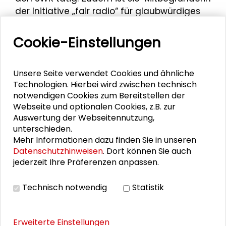
der Initiative „fair radio“ für glaubwürdiges
Radio. 2014 erschien ihr Lehrbuch „Radio
machen“ in zweiter Auflage. 2016 wurde sie
Cookie-Einstellungen
für ihre Langzeitreportage „Jeder Sechste
ein Flüchtling" vom Medium Magazin unter
Unsere Seite verwendet Cookies und ähnliche
die „Journalisten des Jahres“ gewählt. Sie
Technologien. Hierbei wird zwischen technisch
unterrichtet u.a. an der ARD.ZDF
notwendigen Cookies zum Bereitstellen der
medienakademie, der katholischen
Webseite und optionalen Cookies, z.B. zur
Journalistenschule ifp und der Universität
Auswertung der Webseitennutzung,
Tübingen. Unter
www.radio-machen.de
unterschieden.
schreibt sie über alles, was Audio ist, kann
Mehr Informationen dazu finden Sie in unseren
und faszinierend macht.
Datenschutzhinweisen
. Dort können Sie auch
jederzeit Ihre Präferenzen anpassen.
Sandra Müller war Impulsgeberin im
Workshop „Wir denken in Erzählungen. Vom
Technisch notwendig
Statistik
Verschwinden der Fakten aus der
Berichterstattung“ im Rahmen der Tagung
„Journalismus auf Augenhöhe. Das Publikum,
Erweiterte Einstellungen