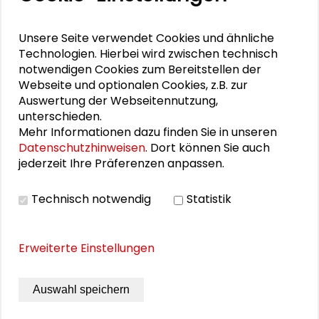
Er war Impulsgeber im Dialog-Café
„Wirtschaftswunderland-
Unsere Seite verwendet Cookies und ähnliche
Wirtschaftswerteland“ bei der
Jahrestagung
Technologien. Hierbei wird zwischen technisch
des Großen Konvents 2017
zum Thema
notwendigen Cookies zum Bereitstellen der
„Definiere Deutschland!“.
Webseite und optionalen Cookies, z.B. zur
Auswertung der Webseitennutzung,
unterschieden.
Mehr Informationen dazu finden Sie in unseren
Datenschutzhinweisen
. Dort können Sie auch
jederzeit Ihre Präferenzen anpassen.
Technisch notwendig
Statistik
Erweiterte Einstellungen
Auswahl speichern