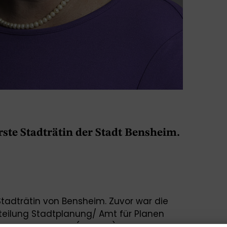
rste Stadträtin der Stadt Bensheim.
Stadträtin von Bensheim. Zuvor war die
Abteilung Stadtplanung/ Amt für Planen
r Stadt Kelkheim (Taunus). Rauber-Jung