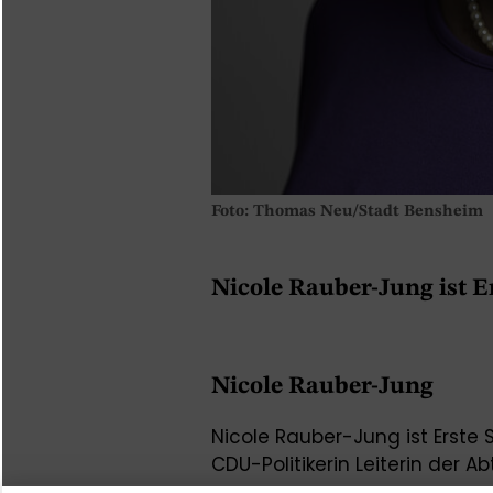
Foto: Thomas Neu/Stadt Bensheim
Nicole Rauber-Jung ist E
Nicole Rauber-Jung
Nicole Rauber-Jung ist Erste 
CDU-Politikerin Leiterin der 
und Bauen beim Magistrat de