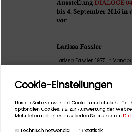
Ausstellung
DIALOGE 04 
bis 4. September 2016 in 
vor.
Larissa Fassler
Larissa Fassler, 1975 in Vancou
studierte an der Concordia U
College in London. Zahlreich
Cookie-Einstellungen
Deutschland.
Die Künstlerin beobachtet üb
europäischer Metropolen un
Unsere Seite verwendet Cookies und ähnliche Tech
Menschen, Waren und Informa
optionalen Cookies, z.B. zur Auswertung der Webse
Mehr Informationen dazu finden Sie in unseren
Dat
auf. Soziale, ökonomische un
sichtbar, umgesetzt in grafi
Technisch notwendig
Statistik
Bodeninstallationen.