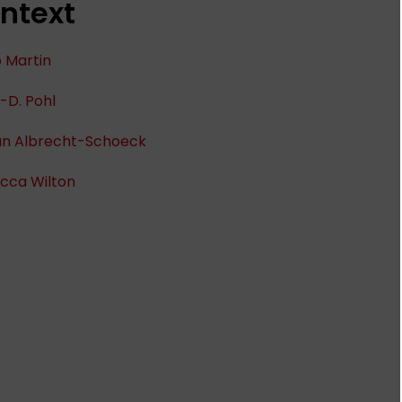
ntext
 Martin
-D. Pohl
ian Albrecht-Schoeck
cca Wilton