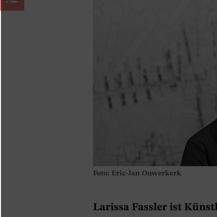
Foto: Eric-Jan Ouwerkerk
Larissa Fassler ist Künst