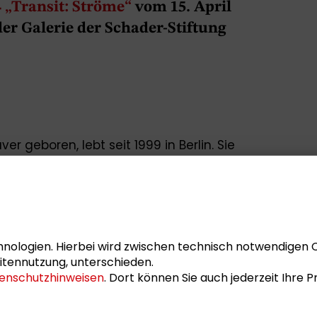
„Transit: Ströme“
vom 15. April
der Galerie der Schader-Stiftung
ver geboren, lebt seit 1999 in Berlin. Sie
niversity, Montreal und am Goldsmith’s
e Stipendien in Kanada, den USA und
er Wochen städtische Plätze
d zeichnet die Bewegungen von
nologien. Hierbei wird zwischen technisch notwendigen 
tionen aus Werbung, Plakaten, Graffiti
itennutzung, unterschieden.
enschutzhinweisen
. Dort können Sie auch jederzeit Ihre
d politische Strömungen werden so
sch komplexe Bilder und raumgreifende