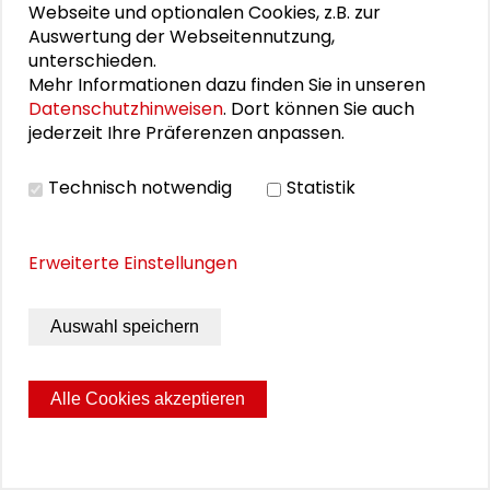
Kristin Fleck
Webseite und optionalen Cookies, z.B. zur
Auswertung der Webseitennutzung,
Kristin Fleck ist seit 2026 bei Fraunhofer als
unterschieden.
Werkstudentin im Bereich Marketing und PR
Mehr Informationen dazu finden Sie in unseren
tätig. Seit 2013 ist sie selbstständige
Datenschutzhinweisen
. Dort können Sie auch
jederzeit Ihre Präferenzen anpassen.
Fotografin mit verschiedenen freiberuflichen
Aufträgen, von 2019-2022 war sie als Head
Technisch notwendig
Statistik
of Photography bei Beauty is the Beast in
Frankfurt am Main tätig. Von September bis
November 2025 war sie Praktikantin bei der
Erweiterte Einstellungen
Schader-Stiftung.
Auswahl speichern
Seite drucken
Sitemap
Impressum
Datenschutz
Alle Cookies akzeptieren
© 2026 Schader-Stiftung