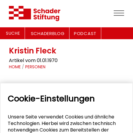
SUCHE
SCHADERBLOG
PODCAST
Kristin Fleck
Artikel vom 01.01.1970
HOME
/
PERSONEN
Kristin Fleck ist seit 2022 Studentin
Cookie-Einstellungen
der Wirtschaftspsychologie an der
Hochschule Darmstadt.
Unsere Seite verwendet Cookies und ähnliche
Technologien. Hierbei wird zwischen technisch
notwendigen Cookies zum Bereitstellen der