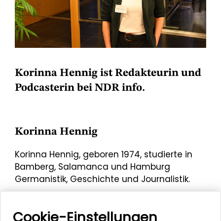
Korinna Hennig ist Redakteurin und
Podcasterin bei NDR info.
Korinna Hennig
Korinna Hennig, geboren 1974, studierte in
Bamberg, Salamanca und Hamburg
Germanistik, Geschichte und Journalistik.
Zunächst arbeitete Korinna Hennig beim
Privatradio und wechselte 2002 als
Cookie-Einstellungen