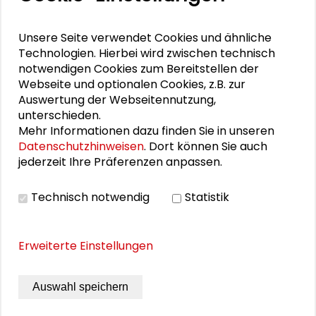
Redakteurin und Moderatorin zu NDRinfo.
Nach einigen Jahren als Redakteurin in der
Unsere Seite verwendet Cookies und ähnliche
Politik- und der Kulturredaktion ist sie
Technologien. Hierbei wird zwischen technisch
mittlerweile Teamleiterin im Ressort Wissen.
notwendigen Cookies zum Bereitstellen der
Dort beschäftigt sie sich insbesondere mit
Webseite und optionalen Cookies, z.B. zur
Medizinthemen und der Forschung zu
Auswertung der Webseitennutzung,
Infektionskrankheiten.
unterschieden.
Mehr Informationen dazu finden Sie in unseren
Ihr Podcast „Coronavirus-Update“ wurde u.a.
Datenschutzhinweisen
. Dort können Sie auch
mit zwei Grimme Online Awards, dem Georg
jederzeit Ihre Präferenzen anpassen.
von Holzbrinck-Preis für
Wissenschaftsjournalismus und dem Preis
Technisch notwendig
Statistik
der Bundespressekonferenz ausgezeichnet.
Außerdem verantwortet sie seit fast fünf
Jahren den Wissenschaftspodcast
Erweiterte Einstellungen
„Synapsen“, der sich auch mit
Forschungsthemen zu Umwelt,
Auswahl speichern
Nachhaltigkeit und Klima beschäftigt.