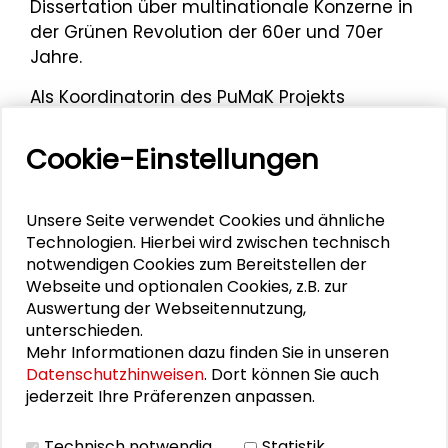
Dissertation über multinationale Konzerne in
der Grünen Revolution der 60er und 70er
Jahre.
Als Koordinatorin des PuMaK Projekts
organisierte sie im April 2026 gemeinsam
mit der Schader-Stiftung und weiteren
Cookie-Einstellungen
Kolleg*innen vom Zentrum für nachhaltige
Wirtschafts- und Unternehmenspolitik
Unsere Seite verwendet Cookies und ähnliche
(ZNWU) der h_da, sowohl das
5. Public
Technologien. Hierbei wird zwischen technisch
Management-Forum
zum Thema:
notwendigen Cookies zum Bereitstellen der
„Anpassungen an den Klimawandel in
Webseite und optionalen Cookies, z.B. zur
Kommunen“, als auch einen im Vorfeld
Auswertung der Webseitennutzung,
stattgefundenen
Workshop
, in welchem die
unterschieden.
drei Jahre Curriculumsentwicklung des
Mehr Informationen dazu finden Sie in unseren
PuMaK-Projektes resümiert wurden.
Datenschutzhinweisen
. Dort können Sie auch
jederzeit Ihre Präferenzen anpassen.
Im November 2021 sprach Frau Bugow im
Rahmen der Vorstellung des
Technisch notwendig
Statistik