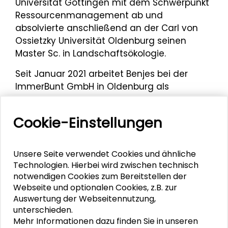
Universität Göttingen mit dem Schwerpunkt
Ressourcenmanagement ab und
absolvierte anschließend an der Carl von
Ossietzky Universität Oldenburg seinen
Master Sc. in Landschaftsökologie.
Seit Januar 2021 arbeitet Benjes bei der
ImmerBunt GmbH in Oldenburg als
Abteilungsleiter für Landwirtschaft und
Naturschutz. Hierbei leitet er einen selbst
Cookie-Einstellungen
gegründeten landwirtschaftlichen Betrieb
und stellt diesen auf ökologischen Landbau
um. Er berät zudem Kooperationsbetriebe
Unsere Seite verwendet Cookies und ähnliche
und sonstige Unternehmen zu Aspekten der
Technologien. Hierbei wird zwischen technisch
Nachhaltigkeit.
notwendigen Cookies zum Bereitstellen der
Webseite und optionalen Cookies, z.B. zur
Johnny Benjes war am 14. Juni 2023
Auswertung der Webseitennutzung,
Kooperationspartner und Mitgestalter des
unterschieden.
Mehr Informationen dazu finden Sie in unseren
Workshops
„Boom or Bloom – Interaktives