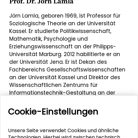
Prof. Dr. Jörn Lamla
Jörn Lamla, geboren 1969, ist Professor für
Soziologische Theorie an der Universität
Kassel. Er studierte Politikwissenschaft,
Mathematik, Psychologie und
Erziehungswissenschaft an der Philipps-
Universität Marburg. 2012 habilitierte er an
der Universität Jena. Er ist Dekan des
Fachbereichs Gesellschaftswissenschaften
an der Universität Kassel und Direktor des
Wissenschaftlichen Zentrums für
Informationstechnik-Gestaltung an der
Universität Kassel (ITeG). Lamla ist Mitglied
des Netzwerks Verbraucherforschung beim
Cookie-Einstellungen
Bundesministerium der Justiz und für
Verbraucherschutz (BMJV).
Unsere Seite verwendet Cookies und ähnliche
Lamla war Impulsgeber des Dialog-Cafés
Technologien. Hierbei wird zwischen technisch