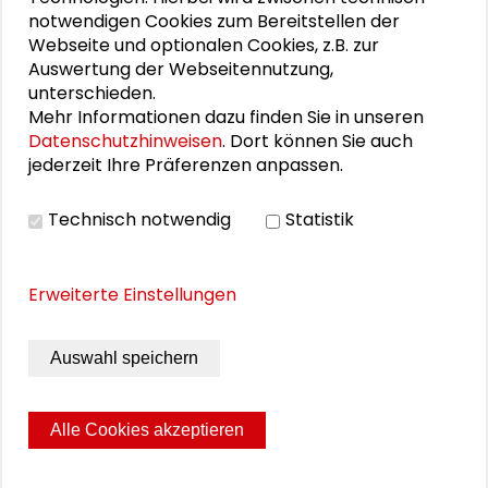
zum Thema „Kulturen der digitalisierten
notwendigen Cookies zum Bereitstellen der
Webseite und optionalen Cookies, z.B. zur
Ökonomie“ anlässlich der
Jahrestagung des
Auswertung der Webseitennutzung,
Großen Konvents der Schader-Stiftung
am
unterschieden.
18. November 2016.
Mehr Informationen dazu finden Sie in unseren
Datenschutzhinweisen
. Dort können Sie auch
jederzeit Ihre Präferenzen anpassen.
Personen im Kontext
Technisch notwendig
Statistik
Anke Domscheit-Berg
Erweiterte Einstellungen
Claus Leggewie
Auswahl speichern
Andreas Boes
Alle Cookies akzeptieren
Seite drucken
Sitemap
Impressum
Datenschutz