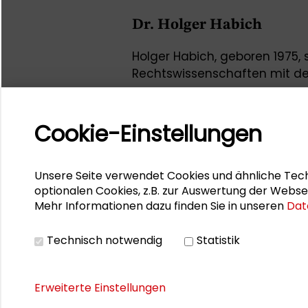
Dr. Holger Habich
Holger Habich, geboren 1975, 
Rechtswissenschaften mit d
promovierte im Jahr 2007.
Habich ist unter anderem ehr
Cookie-Einstellungen
des Förderkreises Kunst und K
des Verkehrsvereins Zwingenb
Unsere Seite verwendet Cookies und ähnliche Tech
Seit 2017 ist er Bürgermeiste
optionalen Cookies, z.B. zur Auswertung der Webse
Mehr Informationen dazu finden Sie in unseren
Dat
Zuletzt begleitete Holger Ha
Sommercamp 2023
"Kultur
Technisch notwendig
Statistik
vom 3. bis 6. August 2023 im
Erweiterte Einstellungen