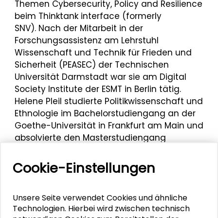
Themen Cybersecurity, Policy and Resilience
beim Thinktank interface (formerly
SNV). Nach der Mitarbeit in der
Forschungsassistenz am Lehrstuhl
Wissenschaft und Technik für Frieden und
Sicherheit (PEASEC) der Technischen
Universität Darmstadt war sie am Digital
Society Institute der ESMT in Berlin tätig.
Helene Pleil studierte Politikwissenschaft und
Ethnologie im Bachelorstudiengang an der
Goethe-Universität in Frankfurt am Main und
absolvierte den Masterstudiengang
Internationale Studien/Friedens- und
Konfliktforschung. Sie war von 2019 bis 2020
Cookie-Einstellungen
Studentische Mitarbeiterin der Schader-
Stiftung und schwerpunktmäßig im
Unsere Seite verwendet Cookies und ähnliche
Veranstaltungsmanagement tätig,
Technologien. Hierbei wird zwischen technisch
im Herbst 2018 absolvierte sie bereits ein