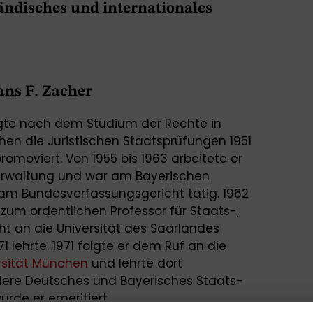
ländisches und internationales
Hans F. Zacher
egte nach dem Studium der Rechte in
en die Juristischen Staatsprüfungen 1951
omoviert. Von 1955 bis 1963 arbeitete er
Verwaltung und war am Bayerischen
am Bundesverfassungsgericht tätig. 1962
e zum ordentlichen Professor für Staats-,
t an die Universität des Saarlandes
71 lehrte. 1971 folgte er dem Ruf an die
rsität München
und lehrte dort
ndere Deutsches und Bayerisches Staats-
rde er emeritiert.