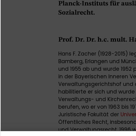
Planck-Instituts für aus
Sozialrecht.
Prof. Dr. Dr. h.c. mult. 
Hans F. Zacher (1928-2015) l
Bamberg, Erlangen und Münch
und 1955 ab und wurde 1952 pr
in der Bayerischen Inneren 
Verwaltungsgerichtshof und 
habilitierte er sich und wurd
Verwaltungs- und Kirchenrech
berufen, wo er von 1963 bis 19
Juristische Fakultät der
Unive
Öffentliches Recht, insbeso
und Verwaltungsrecht. 1996 wu