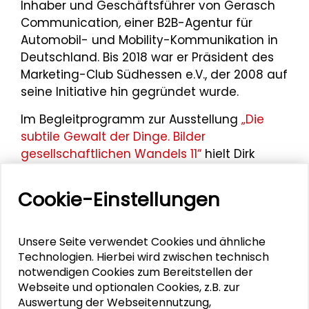
Inhaber und Geschäftsführer von
Gerasch
Communication
,
einer B2B-Agentur für
Automobil- und Mobility-Kommunikation in
Deutschland. Bis 2018 war er Präsident des
Marketing-Club Südhessen e.V., der 2008 auf
seine Initiative hin gegründet wurde.
Im Begleitprogramm zur Ausstellung
„Die
subtile Gewalt der Dinge. Bilder
gesellschaftlichen Wandels 11“
hielt Dirk
Gerasch am 11. Januar 2013 einen Vortrag
zum Thema „Das Porträt in der Werbung“.
Cookie-Einstellungen
Am 14. November 2014 war er mit einen
Impulsvortrag im Panel „Gesellschaftliche
Verantwortung in Wirtschaft und
Unsere Seite verwendet Cookies und ähnliche
Wissenschaft“ anlässlich der Jahrestagung
Technologien. Hierbei wird zwischen technisch
notwendigen Cookies zum Bereitstellen der
des
Großen Konvents der Schader-Stiftung
Webseite und optionalen Cookies, z.B. zur
vertreten.
Auswertung der Webseitennutzung,