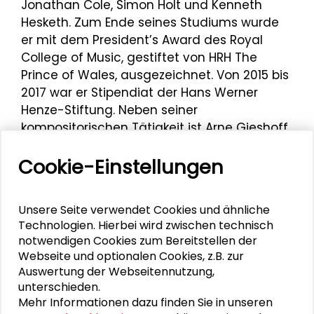
Jonathan Cole, Simon Holt und Kenneth
Hesketh. Zum Ende seines Studiums wurde
er mit dem President’s Award des Royal
College of Music, gestiftet von HRH The
Prince of Wales, ausgezeichnet. Von 2015 bis
2017 war er Stipendiat der Hans Werner
Henze-Stiftung. Neben seiner
kompositorischen Tätigkeit ist Arne Gieshoff
Artistic Adviser des Londoner Ensembles für
Cookie-Einstellungen
zeitgenössische Musik „Explore Ensemble“,
dessen Gründer und Leiter er von 2011 bis
2016 war.
Unsere Seite verwendet Cookies und ähnliche
Arne Gieshoff gestaltet die
Veranstaltung
Technologien. Hierbei wird zwischen technisch
notwendigen Cookies zum Bereitstellen der
„Remote Decay“
Ende Januar 2026 in der
Webseite und optionalen Cookies, z.B. zur
Schader-Stiftung als Respondent mit.
Auswertung der Webseitennutzung,
unterschieden.
Mehr Informationen dazu finden Sie in unseren