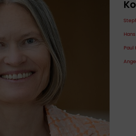
Ko
Steph
Hans 
Paul 
Ange