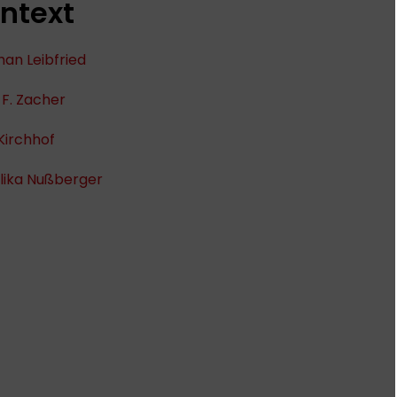
ntext
an Leibfried
F. Zacher
Kirchhof
lika Nußberger