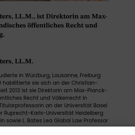
eters, LL.M., ist Direktorin am Max-
ändisches öffentliches Recht und
g.
eters, LL.M.
udierte in Würzburg, Lausanne, Freiburg
 habilitierte sie sich an der Christian-
 Seit 2013 ist sie Direktorin am Max-Planck-
entliches Recht und Völkerrecht in
itularprofessorin an der Universität Basel
r Ruprecht-Karls-Universität Heidelberg
lin sowie L. Bates Lea Global Law Professor
ity of Michigan. Ihre