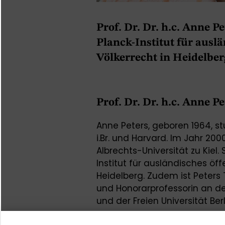
Prof. Dr. Dr. h.c. Anne P
Planck-Institut für ausl
Völkerrecht in Heidelber
Prof. Dr. Dr. h.c. Anne P
Anne Peters, geboren 1964, st
i.Br. und Harvard. Im Jahr 2000
Albrechts-Universität zu Kiel.
Institut für ausländisches öff
Heidelberg. Zudem ist Peters T
und Honorarprofessorin an de
und der Freien Universität Ber
an der Law School der Univers