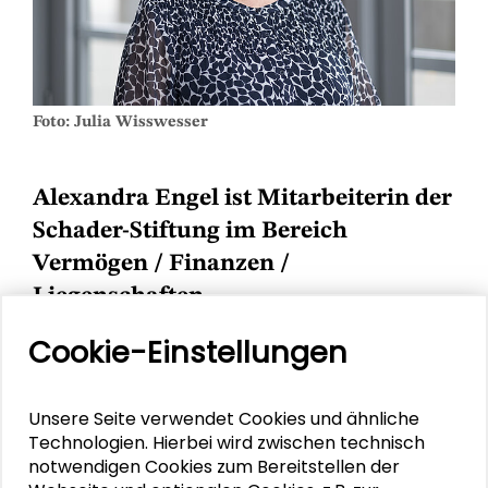
Foto: Julia Wisswesser
Alexandra Engel ist Mitarbeiterin der
Schader-Stiftung im Bereich
Vermögen / Finanzen /
Liegenschaften.
Cookie-Einstellungen
Kontakt
Unsere Seite verwendet Cookies und ähnliche
Kontakt
Technologien. Hierbei wird zwischen technisch
notwendigen Cookies zum Bereitstellen der
Tel.:
0 61 51/17 59-29