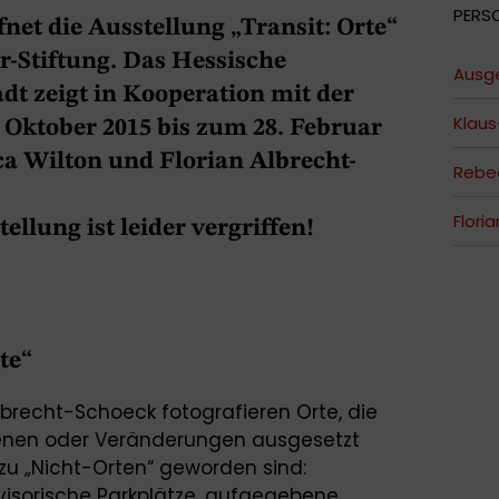
PERS
net die Ausstellung „Transit: Orte“
er-Stiftung. Das Hessische
Ausge
 zeigt in Kooperation mit der
Klaus
 Oktober 2015 bis zum 28. Februar
a Wilton und Florian Albrecht-
Rebe
Flori
ellung ist leider vergriffen!
te“
lbrecht-Schoeck fotografieren Orte, die
enen oder Veränderungen ausgesetzt
e zu „Nicht-Orten“ geworden sind:
visorische Parkplätze, aufgegebene