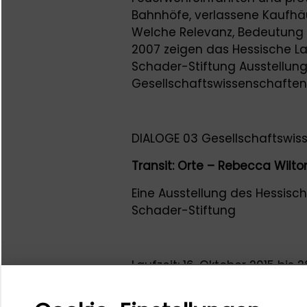
Bahnhöfe, verlassene Kaufhäu
Welche Relevanz, Bedeutung u
2007 zeigen das Hessische 
Schader-Stiftung Ausstellung
Gesellschaftswissenschaften 
DIALOGE 03 Gesellschaftswis
Transit: Orte – Rebecca Wilto
Eine Ausstellung des Hessi
Schader-Stiftung
Laufzeit: 16. Oktober 2015 bis 
Ort: Galerie der Schader-Stif