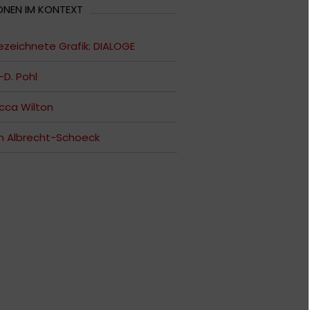
ONEN IM KONTEXT
zeichnete Grafik: DIALOGE
-D. Pohl
cca Wilton
an Albrecht-Schoeck