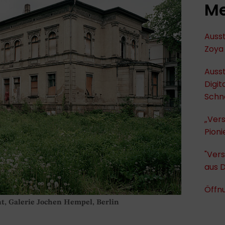
Me
Ausst
Zoya 
Ausst
Digit
Schn
„Ver
Pioni
"Vers
aus 
Öffnu
nt, Galerie Jochen Hempel, Berlin