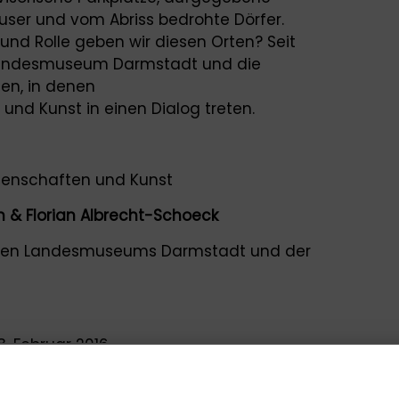
ser und vom Abriss bedrohte Dörfer.
nd Rolle geben wir diesen Orten? Seit
Landesmuseum Darmstadt und die
en, in denen
und Kunst in einen Dialog treten.
senschaften und Kunst
n & Florian Albrecht-Schoeck
schen Landesmuseums Darmstadt und der
28. Februar 2016
tung, Goethestr. 1, 64285 Darmstadt