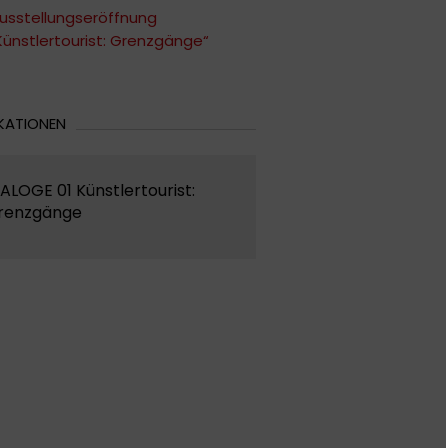
usstellungseröffnung
Künstlertourist: Grenzgänge“
KATIONEN
ALOGE 01 Künstlertourist:
renzgänge