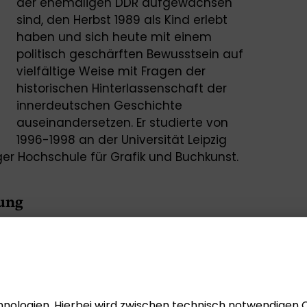
der ehemaligen DDR aufgewachsen
sind, den Herbst 1989 als Kind erlebt
haben und sich heute mit einem
politisch geschärften Bewusstsein auf
vielfältige Weise mit Fragen der
historischen Hinterlassenschaft der
innerdeutschen Geschichte
auseinandersetzen. Er studierte von
1996-1998 an der Universität Leipzig
ger Hochschule für Grafik und Buchkunst.
tung
nologien. Hierbei wird zwischen technisch notwendigen 