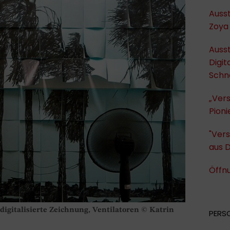
Ausst
Zoya 
Ausst
Digit
Schn
„Ver
Pioni
"Vers
aus 
Öffnu
, digitalisierte Zeichnung, Ventilatoren © Katrin
PERS