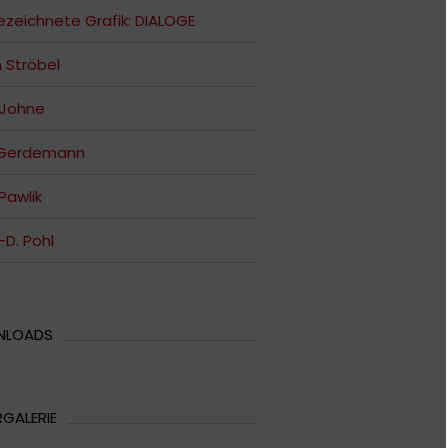
zeichnete Grafik: DIALOGE
n Ströbel
 Johne
 Gerdemann
 Pawlik
-D. Pohl
NLOADS
RGALERIE