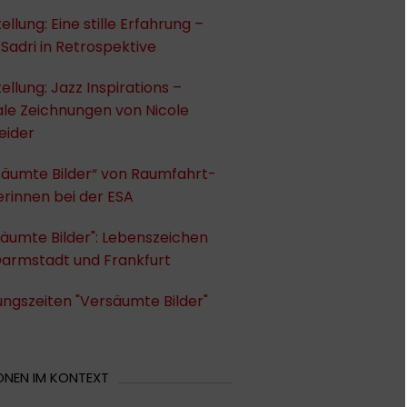
ellung: Eine stille Erfahrung –
Sadri in Retrospektive
ellung: Jazz Inspirations –
ale Zeichnungen von Nicole
eider
säumte Bilder“ von Raumfahrt-
erinnen bei der ESA
äumte Bilder": Lebenszeichen
Darmstadt und Frankfurt
ngszeiten "Versäumte Bilder"
ONEN IM KONTEXT