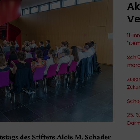
Ak
Ve
11. I
"Dem
Schlü
mor
Zusa
Zukun
Scha
25. R
Darm
stags des Stifters Alois M. Schader