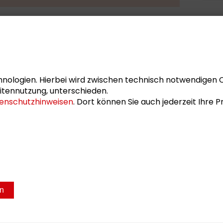
de die Grundfrage nach der Praxis der
n durch Impulse und Gespräche
nologien. Hierbei wird zwischen technisch notwendigen 
itennutzung, unterschieden.
rte Publikation geplant, die zum 30.
enschutzhinweisen
. Dort können Sie auch jederzeit Ihre
rscheinen soll.
sum
Datenschutz
en