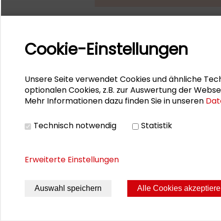
Symposium
Cookie-Einstellungen
In einem exklusiven Kreis wur
Gesellschaftswissenschafte
Unsere Seite verwendet Cookies und ähnliche Tech
optionalen Cookies, z.B. zur Auswertung der Webse
debattiert. Es ist eine erweite
Mehr Informationen dazu finden Sie in unseren
Dat
Gründungsjahr der Stiftung e
Technisch notwendig
Statistik
Erweiterte Einstellungen
Seite drucken
Sitemap
Impres
Auswahl speichern
Alle Cookies akzeptier