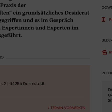
Praxis der
DOW
ten“ ein grundsätzliches Desiderat
P
gegriffen und es im Gespräch
 Expertinnen und Experten im
sgeführt.
BILDE
I
NG
PUBLI
r. 2 | 64285 Darmstadt
Di
G
3
TERMIN VORMERKEN