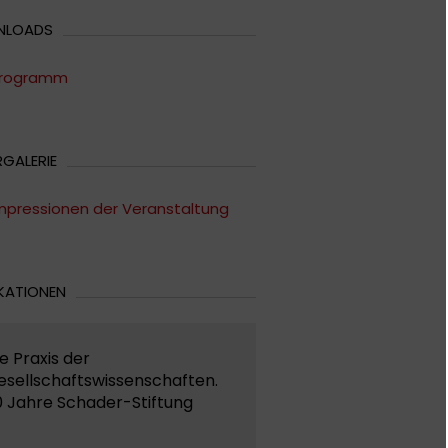
NLOADS
rogramm
RGALERIE
mpressionen der Veranstaltung
KATIONEN
e Praxis der
esellschaftswissenschaften.
0 Jahre Schader-Stiftung