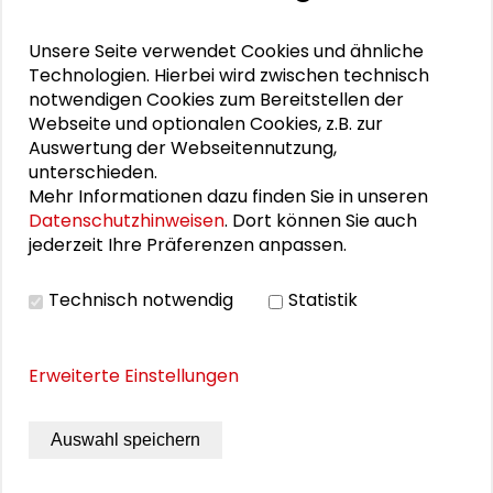
Zusammen mehr erreichen – Zukunftsbündnis im
Unsere Seite verwendet Cookies und ähnliche
Dialog
Technologien. Hierbei wird zwischen technisch
notwendigen Cookies zum Bereitstellen der
Schader-Festival 2026
Webseite und optionalen Cookies, z.B. zur
Auswertung der Webseitennutzung,
25. Runder Tisch Wissenschaftsstadt Darmstadt
unterschieden.
Mehr Informationen dazu finden Sie in unseren
Datenschutzhinweisen
. Dort können Sie auch
jederzeit Ihre Präferenzen anpassen.
DOWNLOADS
Technisch notwendig
Statistik
Programm der Abschlussveranstaltung (PDF)
Erweiterte Einstellungen
BILDERGALERIE
Auswahl speichern
Impressionen der Veranstaltung