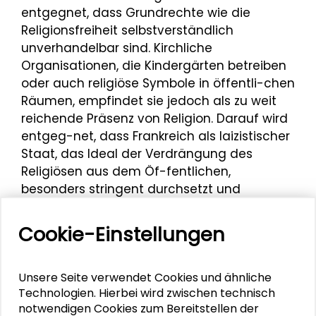
entgegnet, dass Grundrechte wie die
Religionsfreiheit selbstverständlich
unverhandelbar sind. Kirchliche
Organisationen, die Kindergärten betreiben
oder auch religiöse Symbole in öffentli-chen
Räumen, empfindet sie jedoch als zu weit
reichende Präsenz von Religion. Darauf wird
entgeg-net, dass Frankreich als laizistischer
Staat, das Ideal der Verdrängung des
Religiösen aus dem Öf-fentlichen,
besonders stringent durchsetzt und
dennoch mit den gleichen
Problemstellungen kon-frontiert ist wie
Cookie-Einstellungen
Deutschland. Ein möglicher öffentlicher
Umgang mit wachsender Präsenz diverser
Religionen beschreibt eine Teilnehmerin mit
Unsere Seite verwendet Cookies und ähnliche
Technologien. Hierbei wird zwischen technisch
dem Konzept eines überkonfessionellen
notwendigen Cookies zum Bereitstellen der
Ethikunter-richts. In Form eines