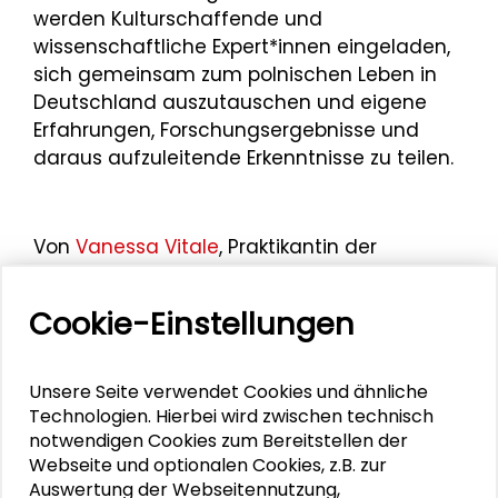
werden Kulturschaffende und
wissenschaftliche Expert*innen eingeladen,
sich gemeinsam zum polnischen Leben in
Deutschland auszutauschen und eigene
Erfahrungen, Forschungsergebnisse und
daraus aufzuleitende Erkenntnisse zu teilen.
Von
Vanessa Vitale
, Praktikantin der
Schader-Stiftung
Cookie-Einstellungen
Mehr zum Thema
Unsere Seite verwendet Cookies und ähnliche
Technologien. Hierbei wird zwischen technisch
"Versäumte Bilder": Lebenszeichen aus
notwendigen Cookies zum Bereitstellen der
Webseite und optionalen Cookies, z.B. zur
Darmstadt und Frankfurt
Auswertung der Webseitennutzung,