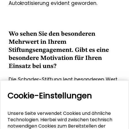
Autokratisierung evident geworden.
Wo sehen Sie den besonderen
Mehrwert in Ihrem
Stiftungsengagement. Gibt es eine
besondere Motivation für Ihren
Einsatz bei uns?
Die Schader-Stiftung legt besonderen Wert
zum einen auf den interdisziplinären
Cookie-Einstellungen
Austausch zwischen den
Sozialwissenschaften und zum anderen mit
der Praxis, zunehmend auch mit einer breiter
Unsere Seite verwendet Cookies und ähnliche
verstandenen Stadt- und Zivilgesellschaft.
Technologien. Hierbei wird zwischen technisch
Als Stiftung kann sie Themen und Formate
notwendigen Cookies zum Bereitstellen der