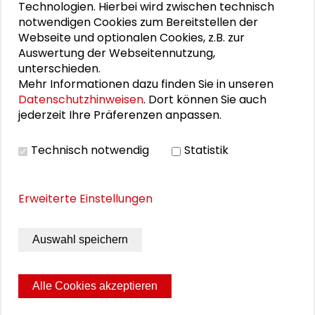
Technologien. Hierbei wird zwischen technisch
Schader-Festival 2026
notwendigen Cookies zum Bereitstellen der
Webseite und optionalen Cookies, z.B. zur
25. Runder Tisch Wissenschaftsstadt Darmstadt
Auswertung der Webseitennutzung,
unterschieden.
Mehr Informationen dazu finden Sie in unseren
Datenschutzhinweisen
. Dort können Sie auch
DOWNLOADS
jederzeit Ihre Präferenzen anpassen.
Programm Fachdialog "Urbane Zukunftskunst -
Technisch notwendig
Statistik
Perspektiven für Darmstadt"
Erweiterte Einstellungen
BILDERGALERIE
Auswahl speichern
Impressionen der Veranstaltung
Alle Cookies akzeptieren
Seite drucken
Sitemap
Impressum
Datenschutz