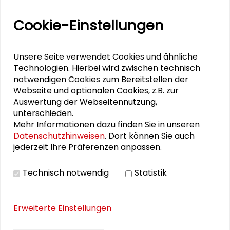
Veranstaltungen
Cookie-Einstellungen
11. Internationale Waldkunstkonferenz
"Demokratischer Wald"
Unsere Seite verwendet Cookies und ähnliche
Schlüsseltexte für die Wirtschaft von morgen
Technologien. Hierbei wird zwischen technisch
notwendigen Cookies zum Bereitstellen der
Zusammen mehr erreichen – Zukunftsbündnis im
Webseite und optionalen Cookies, z.B. zur
Auswertung der Webseitennutzung,
Dialog
unterschieden.
Mehr Informationen dazu finden Sie in unseren
Schader-Festival 2026
Datenschutzhinweisen
. Dort können Sie auch
jederzeit Ihre Präferenzen anpassen.
25. Runder Tisch Wissenschaftsstadt Darmstadt
Technisch notwendig
Statistik
DOWNLOADS
Erweiterte Einstellungen
Programm der Veranstaltungsreihe
Energetische Stadtentwicklung im Quartier