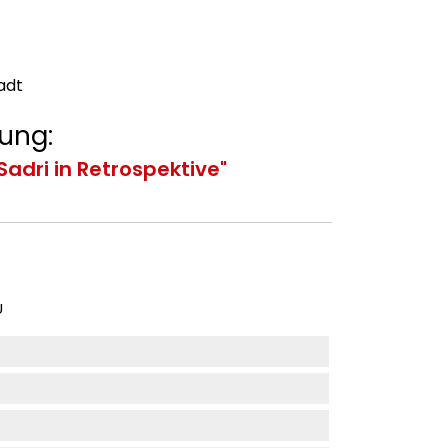
adt
ung:
 Sadri in Retrospektive"
U