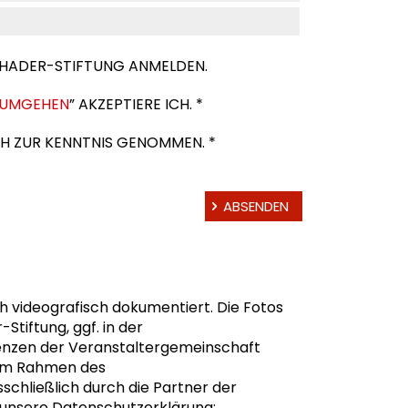
CHADER-STIFTUNG ANMELDEN.
R UMGEHEN
” AKZEPTIERE ICH. *
H ZUR KENNTNIS GENOMMEN. *
ch videografisch dokumentiert. Die Fotos
tiftung, ggf. in der
enzen der Veranstaltergemeinschaft
 im Rahmen des
hließlich durch die Partner der
e unsere Datenschutzerklärung: